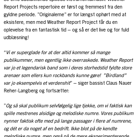
Report Projects repertoire er først og fremmest fra den
gyldne periode. ”Originalerne” er for længst ophørt med at
eksistere, men med Weather Report Project får du en
oplevelse fra en fantastisk tid – og så er det live og for fuld
udblæsning!
“
Vi er superglade for at der altid kommer så mange
publikummer, men egentlig ikke overraskede. Weather Report
var jo et legendarisk band som i deres storhedstid fyldte store
arenaer som ellers kun rockbands kunne gøre!
”Birdland”
var jo eksempelvis et verdenshit
” – siger bassist Claus Nauer
Reher-Langberg og fortsætter:
”
Og så skal publikum selvfølgelig lige tjekke, om vi faktisk kan
spille mestrenes alsidige og melodiske numre. Vores publikum
nynner faktisk ofte med på lange passager i flere af numrene,
og dét er da noget af en bedrift. Ikke blot på de kendte
melodiske numre, men også på de mere eksperimenterende