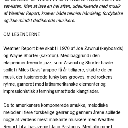
set-listen. Men at lave en hel aften, udelukkende med musik
af Weather Report, kræver både teknisk håndelag, fordybelse
og ikke mindst dedikerede musikere.
OM LEGENDERNE
Weather Report blev skabt i 1970 af Joe Zawinul (keyboards)
og Wayne Shorter (saxofon). Med baggrund i den
eksperimenterende jazz, som Zawinul og Shorter havde
spillet i Miles Davis’ gruppe få år tidligere, skabte de en
musik der fusionerede funky bas grooves, med rockens
rytme, garneret med latinamerikanske elementer og
impressionistisk stemningsmættede klangflader.
De to amerikanere komponerede smukke, melodiske
melodier i flere forskellige genrer og gennem årene spillede
nogle af verdens mest markante musikere med Weather
Report, bl.a. bas-geniet Jaco Pastorius. Med albummet