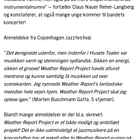
instrumentalnumre
” – fortæller Claus Nauer Reher-Langberg
og konstaterer, at også mange unge kommer til bandets
koncerter!
Anmeldelse fra Copenhagen Jazzfestival:
”
Det øsregnede udenfor, men indenfor i Husets Teater var
musikken varm og stemningen sydlandsk. Sikken en energi,
sikken et groove! Weather Report Project havde afluret
mestrene og kunne samtidig få musikken ud over
scenekanten. Jeg nynnede Weather Report’s fantastiske
melodier hele vejen hjem. Weather Report Project skal jeg
opleve igen.
” (Morten Buschmann Gaffa. 5 stjerner).
Blandt mange anmeldelser er der bl.a. skrevet:
Weather Report Project er et både modigt og ambitiøst
projekt! Det er ikke ualmindeligt at jazzmusikere på en
koncertaften har et enkelt eller to Weather Report-numre på