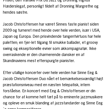
Hæderslegat, personligt tildelt af Dronning Margrethe og
hendes søstre.
Jacob Christoffersen har været Sinnes faste pianist siden
2009 og turneret med hende over hele verden, især i USA,
Japan og Europa. Den prisvindende tangentvirtuos har hele
paletten; en fjer-let tilgang til smukke ballader, et groovy
swing og ekseptionelle evner som akkompagnatør. Ikke
overraskende er den charmerende dansker en af ​​
Skandinaviens mest efterspurgte pianister.
Efter utallige koncerter over hele verden har Sinne Eeg &
Jacob Christoffersen Duo nået et bemærkelsesværdigt højt
præstationsniveau med en næsten telepatisk, intern
forståelse. En koncert med Eeg & Christoffersen er din
chance for at komme helt tæt på to eminente jazzmusikere
og opleve en smuk blanding af jazzstandarder og Sinne Eeg
´s egne kompositioner.