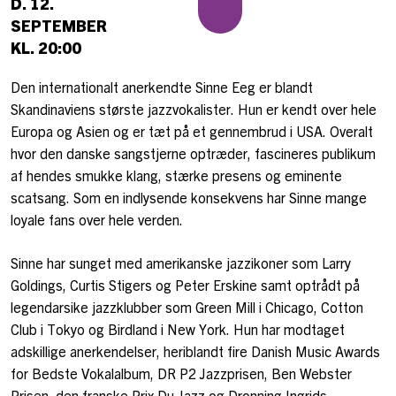
D. 12.
SEPTEMBER
KL. 20:00
Den internationalt anerkendte Sinne Eeg er blandt
Skandinaviens største jazzvokalister. Hun er kendt over hele
Europa og Asien og er tæt på et gennembrud i USA. Overalt
hvor den danske sangstjerne optræder, fascineres publikum
af hendes smukke klang, stærke presens og eminente
scatsang. Som en indlysende konsekvens har Sinne mange
loyale fans over hele verden.
Sinne har sunget med amerikanske jazzikoner som Larry
Goldings, Curtis Stigers og Peter Erskine samt optrådt på
legendarsike jazzklubber som Green Mill i Chicago, Cotton
Club i Tokyo og Birdland i New York. Hun har modtaget
adskillige anerkendelser, heriblandt fire Danish Music Awards
for Bedste Vokalalbum, DR P2 Jazzprisen, Ben Webster
Prisen, den franske Prix Du Jazz og Dronning Ingrids